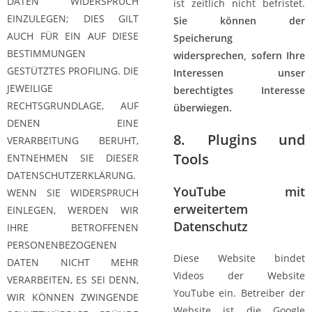
DATEN WIDERSPRUCH
ist zeitlich nicht befristet.
EINZULEGEN; DIES GILT
Sie können der
AUCH FÜR EIN AUF DIESE
Speicherung
BESTIMMUNGEN
widersprechen, sofern Ihre
GESTÜTZTES PROFILING. DIE
Interessen unser
JEWEILIGE
berechtigtes Interesse
RECHTSGRUNDLAGE, AUF
überwiegen.
DENEN EINE
8. Plugins und
VERARBEITUNG BERUHT,
Tools
ENTNEHMEN SIE DIESER
DATENSCHUTZERKLÄRUNG.
YouTube mit
WENN SIE WIDERSPRUCH
erweitertem
EINLEGEN, WERDEN WIR
Datenschutz
IHRE BETROFFENEN
PERSONENBEZOGENEN
Diese Website bindet
DATEN NICHT MEHR
Videos der Website
VERARBEITEN, ES SEI DENN,
YouTube ein. Betreiber der
WIR KÖNNEN ZWINGENDE
Website ist die Google